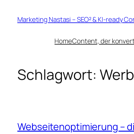
Zum
Inhalt
Marketing Nastasi – SEO² & KI-ready Co
springen
Home
Content, der konvert
Schlagwort:
Werbe
Webseitenoptimierung – di