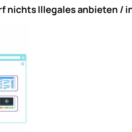
f nichts Illegales anbieten / i