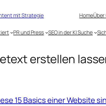
ntent mit Strategie
Home
Über
iert
PR und Press
SEO in der KI Suche
Sic
text erstellen lass
ese 15 Basics einer Website si