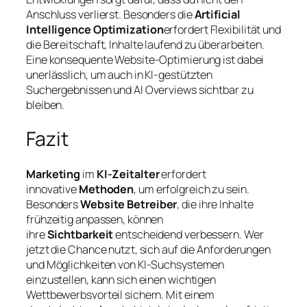
Anschluss verlierst. Besonders die
Artificial
Intelligence Optimization
erfordert Flexibilität und
die Bereitschaft, Inhalte laufend zu überarbeiten.
Eine konsequente Website-Optimierung ist dabei
unerlässlich, um auch in KI-gestützten
Suchergebnissen und AI Overviews sichtbar zu
bleiben.
Fazit
Marketing
im
KI-Zeitalter
erfordert
innovative
Methoden
, um erfolgreich zu sein.
Besonders
Website Betreiber
, die ihre Inhalte
frühzeitig anpassen, können
ihre
Sichtbarkeit
entscheidend verbessern. Wer
jetzt die Chance nutzt, sich auf die Anforderungen
und Möglichkeiten von KI-Suchsystemen
einzustellen, kann sich einen wichtigen
Wettbewerbsvorteil sichern. Mit einem