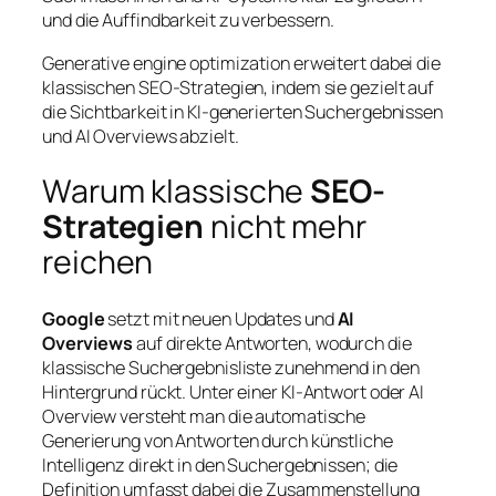
und die Auffindbarkeit zu verbessern.
Generative engine optimization erweitert dabei die
klassischen SEO-Strategien, indem sie gezielt auf
die Sichtbarkeit in KI-generierten Suchergebnissen
und AI Overviews abzielt.
Warum klassische
SEO-
Strategien
nicht mehr
reichen
Google
setzt mit neuen Updates und
AI
Overviews
auf direkte Antworten, wodurch die
klassische Suchergebnisliste zunehmend in den
Hintergrund rückt. Unter einer KI-Antwort oder AI
Overview versteht man die automatische
Generierung von Antworten durch künstliche
Intelligenz direkt in den Suchergebnissen; die
Definition umfasst dabei die Zusammenstellung