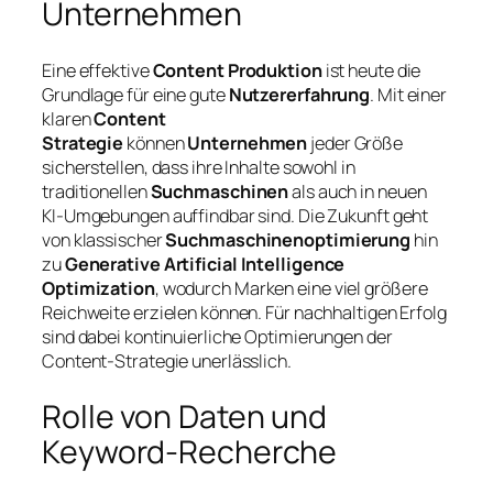
Unternehmen
Eine effektive
Content Produktion
ist heute die
Grundlage für eine gute
Nutzererfahrung
. Mit einer
klaren
Content
Strategie
können
Unternehmen
jeder Größe
sicherstellen, dass ihre Inhalte sowohl in
traditionellen
Suchmaschinen
als auch in neuen
KI-Umgebungen auffindbar sind. Die Zukunft geht
von klassischer
Suchmaschinenoptimierung
hin
zu
Generative Artificial Intelligence
Optimization
, wodurch Marken eine viel größere
Reichweite erzielen können. Für nachhaltigen Erfolg
sind dabei kontinuierliche Optimierungen der
Content-Strategie unerlässlich.
Rolle von Daten und
Keyword-Recherche