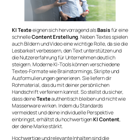
KI Texte
eignen sich hervorragend als
Basis
für eine
schnelle
Content Erstellung
. Neben Textes spielen
auch Bildern und Video eine wichtige Rolle, da sie die
Lesbarkeit verbessern, den Text unterstützen und
die Nutzererfahrung für Unternehmen deutlich
steigern. Moderne KI-Tools können verschiedene
Textes-Formate wie Brainstormings, Skripte und
Ausformulierungen generieren. Sie liefern dir
Rohmaterial, das du mit deiner persönlichen
Handschrift verfeinern kannst. So stellst du sicher,
dass deine
Texte
authentisch bleiben und nicht wie
Massenware wirken. Indem du Standards
vermeidest und deine individuelle Perspektive
einbringst, erhältst du hochwertigen
KI Content
,
der deine Marke stärkt.
Hochwertige und relevante Inhalten sind die