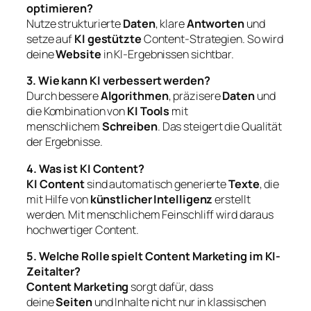
optimieren?
Nutze strukturierte
Daten
, klare
Antworten
und
setze auf
KI gestützte
Content-Strategien. So wird
deine
Website
in KI-Ergebnissen sichtbar.
3. Wie kann KI verbessert werden?
Durch bessere
Algorithmen
, präzisere
Daten
und
die Kombination von
KI Tools
mit
menschlichem
Schreiben
. Das steigert die Qualität
der Ergebnisse.
4. Was ist KI Content?
KI Content
sind automatisch generierte
Texte
, die
mit Hilfe von
künstlicher Intelligenz
erstellt
werden. Mit menschlichem Feinschliff wird daraus
hochwertiger Content.
5. Welche Rolle spielt Content Marketing im KI-
Zeitalter?
Content Marketing
sorgt dafür, dass
deine
Seiten
und Inhalte nicht nur in klassischen