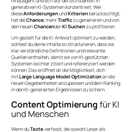
hinausgeht und sich auf die Sichtbarkeit in
generativen KI-Systemen konzentriert. Wer
diese
Anforderungen
und
Kriterien
berücksichtigt,
hat die
Chance
, mehr
Traffic
zu generieren und von
den neuen
Chancen
der
KI Suchen
zu profitieren.
Um gezielt für die KI-Antwort optimiert zu werden,
solltest du deine Inhalte so strukturieren, dass sie
klar verständliche Definitionen und relevante
Quellen enthalten, damit sie von KI-gestützten
Systemen leichter zitiert und referenziert werden
können. Das eröffnet dir die Möglichkeit, dich
mit
Large Language Model Optimization
an die
neuen Gegebenheiten anzupassen und dein Ranking
in den KI-generierten Ergebnissen zu sichern.
Content Optimierung
für KI
und Menschen
Wenn du
Texte
verfasst, die sowohl Leser als