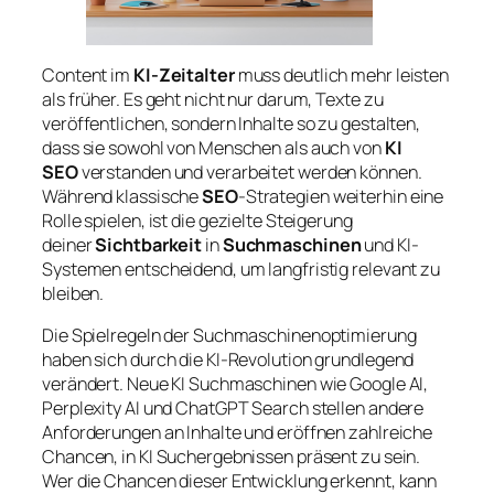
Content im
KI-Zeitalter
muss deutlich mehr leisten
als früher. Es geht nicht nur darum, Texte zu
veröffentlichen, sondern Inhalte so zu gestalten,
dass sie sowohl von Menschen als auch von
KI
SEO
verstanden und verarbeitet werden können.
Während klassische
SEO
-Strategien weiterhin eine
Rolle spielen, ist die gezielte Steigerung
deiner
Sichtbarkeit
in
Suchmaschinen
und KI-
Systemen entscheidend, um langfristig relevant zu
bleiben.
Die Spielregeln der Suchmaschinenoptimierung
haben sich durch die KI-Revolution grundlegend
verändert. Neue KI Suchmaschinen wie Google AI,
Perplexity AI und ChatGPT Search stellen andere
Anforderungen an Inhalte und eröffnen zahlreiche
Chancen, in KI Suchergebnissen präsent zu sein.
Wer die Chancen dieser Entwicklung erkennt, kann