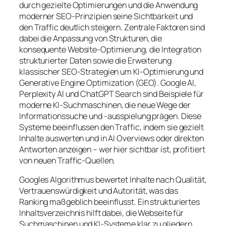
durch gezielte Optimierungen und die Anwendung
moderner SEO-Prinzipien seine Sichtbarkeit und
den Traffic deutlich steigern. Zentrale Faktoren sind
dabei die Anpassung von Strukturen, die
konsequente Website-Optimierung, die Integration
strukturierter Daten sowie die Erweiterung
klassischer SEO-Strategien um KI-Optimierung und
Generative Engine Optimization (GEO). Google AI,
Perplexity AI und ChatGPT Search sind Beispiele für
moderne KI-Suchmaschinen, die neue Wege der
Informationssuche und -ausspielung prägen. Diese
Systeme beeinflussen den Traffic, indem sie gezielt
Inhalte auswerten und in AI Overviews oder direkten
Antworten anzeigen – wer hier sichtbar ist, profitiert
von neuen Traffic-Quellen.
Googles Algorithmus bewertet Inhalte nach Qualität,
Vertrauenswürdigkeit und Autorität, was das
Ranking maßgeblich beeinflusst. Ein strukturiertes
Inhaltsverzeichnis hilft dabei, die Webseite für
Suchmaschinen und KI-Systeme klar zu gliedern