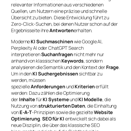
relevanter Informationen aus verschiedenen
Quellen, um Nutzern eine präzise und schnelle
Übersicht zu bieten. Diese Entwicklung führt zu
Zero-Click-Suchen, bei denen Nutzer schon auf der
Ergebnisseite ihre
Antworten
erhalten.
Moderne
KI Suchmaschinen
wie Google AI,
Perplexity AI oder ChatGPT Search
interpretieren
Suchanfragen
nicht mehr nur
anhand von klassischen
Keywords
, sondern
analysieren die Semantik und den Kontext der
Frage
.
Um in den
KI Suchergebnissen
sichtbar zu
werden, müssen
spezielle
Anforderungen
und
Kriterien
erfüllt
werden: Dazu zählen die Optimierung
der
Inhalte
für
KI Systeme
und
KI Modelle
, die
Nutzung von
strukturierten Daten
, die Einhaltung
von
E-A-T
-Prinzipien sowie die gezielte
Website
Optimierung
.
SEO für KI
entwickelt sich dabei als
neue Disziplin, die über das klassische SEO