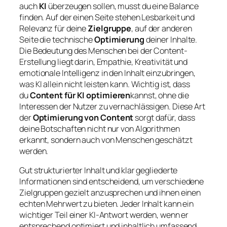
auch
KI
überzeugen sollen, musst du eine Balance
finden. Auf der einen Seite stehen Lesbarkeit und
Relevanz für deine
Zielgruppe
, auf der anderen
Seite die technische
Optimierung
deiner Inhalte.
Die Bedeutung des Menschen bei der Content-
Erstellung liegt darin, Empathie, Kreativität und
emotionale Intelligenz in den Inhalt einzubringen,
was KI allein nicht leisten kann. Wichtig ist, dass
du
Content für KI optimieren
kannst, ohne die
Interessen der Nutzer zu vernachlässigen. Diese Art
der
Optimierung von Content
sorgt dafür, dass
deine Botschaften nicht nur von Algorithmen
erkannt, sondern auch von Menschen geschätzt
werden.
Gut strukturierter Inhalt und klar gegliederte
Informationen sind entscheidend, um verschiedene
Zielgruppen gezielt anzusprechen und ihnen einen
echten Mehrwert zu bieten. Jeder Inhalt kann ein
wichtiger Teil einer KI-Antwort werden, wenn er
entsprechend optimiert und inhaltlich umfassend