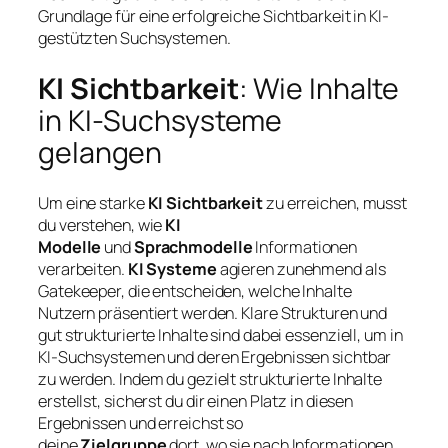
Grundlage für eine erfolgreiche Sichtbarkeit in KI-
gestützten Suchsystemen.
KI Sichtbarkeit
: Wie Inhalte
in KI-Suchsysteme
gelangen
Um eine starke
KI Sichtbarkeit
zu erreichen, musst
du verstehen, wie
KI
Modelle
und
Sprachmodelle
Informationen
verarbeiten.
KI Systeme
agieren zunehmend als
Gatekeeper, die entscheiden, welche Inhalte
Nutzern präsentiert werden. Klare Strukturen und
gut strukturierte Inhalte sind dabei essenziell, um in
KI-Suchsystemen und deren Ergebnissen sichtbar
zu werden. Indem du gezielt strukturierte Inhalte
erstellst, sicherst du dir einen Platz in diesen
Ergebnissen und erreichst so
deine
Zielgruppe
dort, wo sie nach Informationen