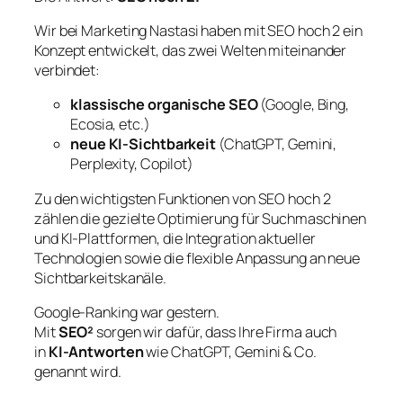
Wir bei Marketing Nastasi haben mit SEO hoch 2 ein
Konzept entwickelt, das zwei Welten miteinander
verbindet:
klassische organische SEO
(Google, Bing,
Ecosia, etc.)
neue KI-Sichtbarkeit
(ChatGPT, Gemini,
Perplexity, Copilot)
Zu den wichtigsten Funktionen von SEO hoch 2
zählen die gezielte Optimierung für Suchmaschinen
und KI-Plattformen, die Integration aktueller
Technologien sowie die flexible Anpassung an neue
Sichtbarkeitskanäle.
Google-Ranking war gestern.
Mit
SEO²
sorgen wir dafür, dass Ihre Firma auch
in
KI-Antworten
wie ChatGPT, Gemini & Co.
genannt wird.