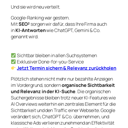
Und sie wird neu verteilt.
Google-Ranking war gestern.
Mit
SEO²
sorgen wir dafür, dass Ihre Firma auch
in
KI-Antworten
wie ChatGPT, Gemini & Co.
genannt wird.
Sichtbar bleiben in allen Suchsystemen
Exklusiver Done-for-you-Service
Jetzt Termin sichern & Relevanz zurückholen
Plötzlich stehen nicht mehr nur bezahlte Anzeigen
im Vordergrund, sondern
organische Sichtbarkeit
und Relevanz in der KI-Suche
. Die organischen
Suchergebnisse bleiben trotz neuer KI-Features wie
AI Overviews weiterhin ein zentrales Element für die
Sichtbarkeit und den Traffic einer Webseite. Google
verändert sich, ChatGPT & Co. übernehmen, und
klassische Ads verlieren zunehmend an Effektivität