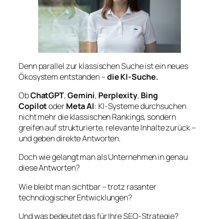
Denn parallel zur klassischen Suche ist ein neues
Ökosystem entstanden –
die KI-Suche.
Ob
ChatGPT
,
Gemini
,
Perplexity
,
Bing
Copilot
oder
Meta AI
: KI-Systeme durchsuchen
nicht mehr die klassischen Rankings, sondern
greifen auf strukturierte, relevante Inhalte zurück –
und geben direkte Antworten.
Doch wie gelangt man als Unternehmen in genau
diese Antworten?
Wie bleibt man sichtbar – trotz rasanter
technologischer Entwicklungen?
Und was bedeutet das für Ihre SEO-Strategie?