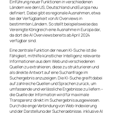
Einführung neuer Funktionen in verschiedenen
Ländern wie den US, Deutschland und Europa neu
definiert. Dabei gibt es regionale Ausnahmen, etwa
bei der Verfügbarkeit von AI Overviews in
bestimmten Ländern. So stellt beispielsweise das
Vereinigte Königreich eine Ausnahme in Europa dar,
da dort die AI Overviews bereits ab April 2024
verfügbar sind.
Eine zentrale Funktion der neuen KI-Suche ist die
Fähigkeit, mithilfe künstlicher Intelligenz relevante
Informationen aus dem Web und verschiedenen
Quellen zu extrahieren, diese zu strukturieren und
als direkte Antwort auf eine Suchanfrage im
Suchergebnis anzuzeigen. Die KI-Suche greift dabei
auf zahlreiche Quellen und Sprachen zurück, um
umfassende und verlässliche Ergebnisse zu liefern –
die Quelle der Information wird für maximale
Transparenz direkt im Suchergebnis ausgewiesen.
Durch die enge Verbindung von Web-Indexierung
und der Darstellung der Suchergebnisse, inklusive AI