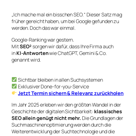
„Ich mache mal ein bisschen SEO.“ Dieser Satz mag
früher gereicht haben, um bei Google gefunden zu
werden. Doch das war einmal.
Google-Ranking war gestern.
Mit
SEO²
sorgen wir dafür, dass Ihre Firma auch
in
KI-Antworten
wie ChatGPT, Gemini & Co.
genannt wird.
Sichtbar bleiben in allen Suchsystemen
Exklusiver Done-for-you-Service
Jetzt Termin sichern & Relevanz zurückholen
Im Jahr 2025 erleben wir den größten Wandel in der
Geschichte der digitalen Sichtbarkeit:
klassisches
SEO allein genügt nicht mehr.
Die Grundlagen der
Suchmaschinenoptimierung werden durch die
Weiterentwicklung der Suchtechnologie und die