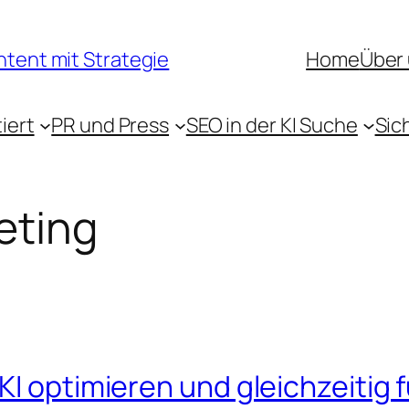
ntent mit Strategie
Home
Über
iert
PR und Press
SEO in der KI Suche
Sic
eting
I optimieren und gleichzeitig f