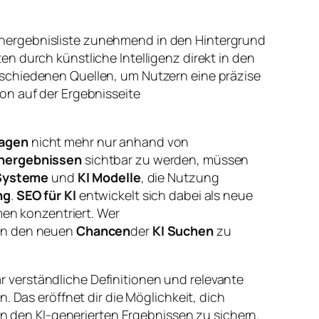
chergebnisliste zunehmend in den Hintergrund
n durch künstliche Intelligenz direkt in den
rschiedenen Quellen, um Nutzern eine präzise
on auf der Ergebnisseite
agen
nicht mehr nur anhand von
chergebnissen
sichtbar zu werden, müssen
Systeme
und
KI Modelle
, die Nutzung
ng
.
SEO für KI
entwickelt sich dabei als neue
men konzentriert. Wer
on den neuen
Chancen
der
KI Suchen
zu
lar verständliche Definitionen und relevante
. Das eröffnet dir die Möglichkeit, dich
 den KI-generierten Ergebnissen zu sichern.