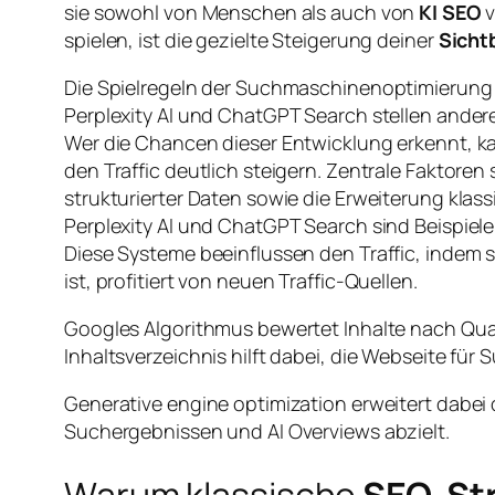
sie sowohl von Menschen als auch von
KI SEO
v
spielen, ist die gezielte Steigerung deiner
Sicht
Die Spielregeln der Suchmaschinenoptimierung 
Perplexity AI und ChatGPT Search stellen ander
Wer die Chancen dieser Entwicklung erkennt, k
den Traffic deutlich steigern. Zentrale Faktore
strukturierter Daten sowie die Erweiterung kla
Perplexity AI und ChatGPT Search sind Beispie
Diese Systeme beeinflussen den Traffic, indem s
ist, profitiert von neuen Traffic-Quellen.
Googles Algorithmus bewertet Inhalte nach Quali
Inhaltsverzeichnis hilft dabei, die Webseite fü
Generative engine optimization erweitert dabei d
Suchergebnissen und AI Overviews abzielt.
Warum klassische
SEO-St