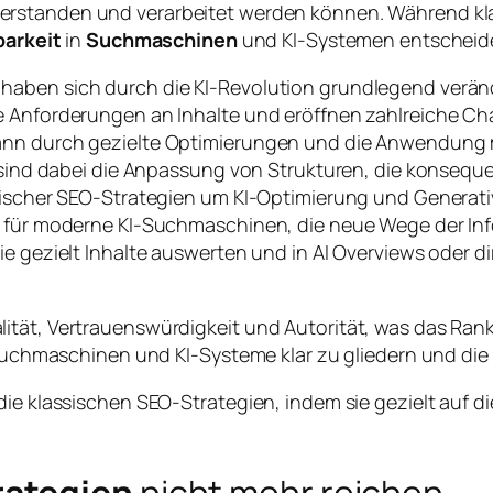
erstanden und verarbeitet werden können. Während kl
barkeit
in
Suchmaschinen
und KI-Systemen entscheiden
haben sich durch die KI-Revolution grundlegend verän
e Anforderungen an Inhalte und eröffnen zahlreiche Ch
ann durch gezielte Optimierungen und die Anwendung 
n sind dabei die Anpassung von Strukturen, die konsequ
ssischer SEO-Strategien um KI-Optimierung und Generati
le für moderne KI-Suchmaschinen, die neue Wege der I
ie gezielt Inhalte auswerten und in AI Overviews oder d
tät, Vertrauenswürdigkeit und Autorität, was das Ranki
r Suchmaschinen und KI-Systeme klar zu gliedern und die
ie klassischen SEO-Strategien, indem sie gezielt auf die
rategien
nicht mehr reichen