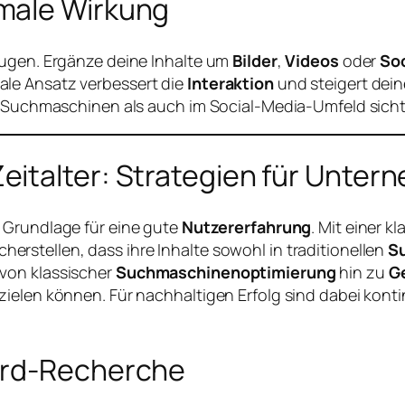
male Wirkung
eugen. Ergänze deine Inhalte um
Bilder
,
Videos
oder
Soc
le Ansatz verbessert die
Interaktion
und steigert dei
en Suchmaschinen als auch im Social-Media-Umfeld sicht
Zeitalter: Strategien für Unte
e Grundlage für eine gute
Nutzererfahrung
. Mit einer k
cherstellen, dass ihre Inhalte sowohl in traditionellen
S
von klassischer
Suchmaschinenoptimierung
hin zu
Ge
zielen können. Für nachhaltigen Erfolg sind dabei kont
ord-Recherche