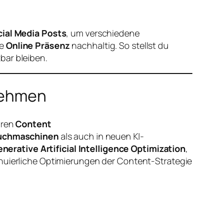
ial Media Posts
, um verschiedene
ne
Online Präsenz
nachhaltig. So stellst du
bar bleiben.
rnehmen
laren
Content
uchmaschinen
als auch in neuen KI-
nerative Artificial Intelligence Optimization
,
inuierliche Optimierungen der Content-Strategie