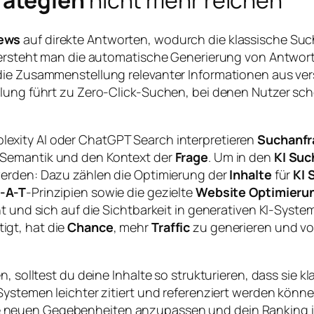
iews
auf direkte Antworten, wodurch die klassische Su
versteht man die automatische Generierung von Antworte
die Zusammenstellung relevanter Informationen aus ve
klung führt zu Zero-Click-Suchen, bei denen Nutzer sch
plexity AI oder ChatGPT Search interpretieren
Suchanfr
e Semantik und den Kontext der
Frage
. Um in den
KI Su
werden: Dazu zählen die Optimierung der
Inhalte
für
KI 
-A-T
-Prinzipien sowie die gezielte
Website Optimieru
t und sich auf die Sichtbarkeit in generativen KI-Syste
igt, hat die
Chance
, mehr
Traffic
zu generieren und v
, solltest du deine Inhalte so strukturieren, dass sie k
ystemen leichter zitiert und referenziert werden können
 neuen Gegebenheiten anzupassen und dein Ranking in