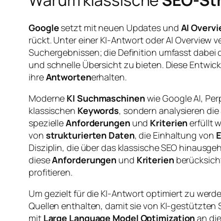
Google
setzt mit neuen Updates und
AI Overv
rückt. Unter einer KI-Antwort oder AI Overview 
Suchergebnissen; die Definition umfasst dabei 
und schnelle Übersicht zu bieten. Diese Entwic
ihre
Antworten
erhalten.
Moderne
KI Suchmaschinen
wie Google AI, Per
klassischen
Keywords
, sondern analysieren di
spezielle
Anforderungen
und
Kriterien
erfüllt 
von
strukturierten Daten
, die Einhaltung von
E
Disziplin, die über das klassische SEO hinausgeh
diese
Anforderungen
und
Kriterien
berücksicht
profitieren.
Um gezielt für die KI-Antwort optimiert zu werden
Quellen enthalten, damit sie von KI-gestützten S
mit
Large Language Model Optimization
an die