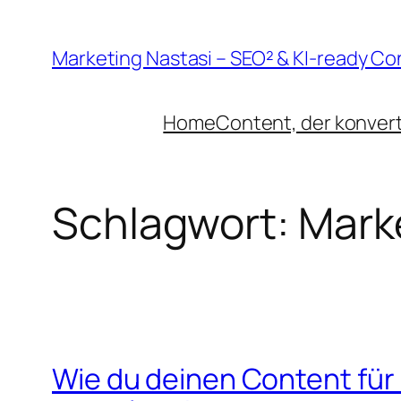
Zum
Inhalt
Marketing Nastasi – SEO² & KI-ready Co
springen
Home
Content, der konvert
Schlagwort:
Mark
Wie du deinen Content für K