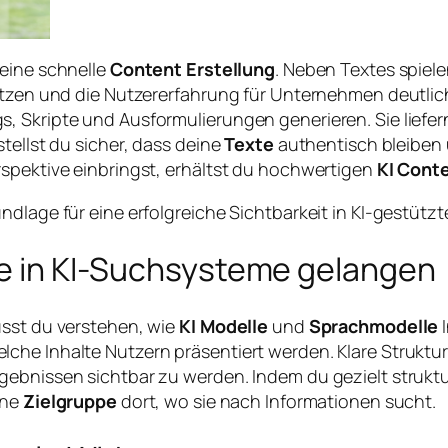
 eine schnelle
Content Erstellung
. Neben Textes spiele
tützen und die Nutzererfahrung für Unternehmen deutli
 Skripte und Ausformulierungen generieren. Sie liefern
tellst du sicher, dass deine
Texte
authentisch bleiben 
rspektive einbringst, erhältst du hochwertigen
KI Cont
ndlage für eine erfolgreiche Sichtbarkeit in KI-gestüt
lte in KI-Suchsysteme gelangen
sst du verstehen, wie
KI Modelle
und
Sprachmodelle
I
he Inhalte Nutzern präsentiert werden. Klare Strukture
bnissen sichtbar zu werden. Indem du gezielt strukturie
ine
Zielgruppe
dort, wo sie nach Informationen sucht.