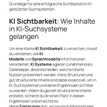
Grundlage für eine erfolgreiche Sichtbarkeit in KI-
gestützten Suchsystemen.
KI Sichtbarkeit
: Wie Inhalte
in KI-Suchsysteme
gelangen
Um eine starke
KI Sichtbarkeit
zu erreichen, musst
du verstehen, wie
KI
Modelle
und
Sprachmodelle
Informationen
verarbeiten.
KI Systeme
agieren zunehmend als
Gatekeeper, die entscheiden, welche Inhalte
Nutzern präsentiert werden. Klare Strukturen und
gut strukturierte Inhalte sind dabei essenziell, um in
KI-Suchsystemen und deren Ergebnissen sichtbar
zu werden. Indem du gezielt strukturierte Inhalte
erstellst, sicherst du dir einen Platz in diesen
Ergebnissen und erreichst so
deine
Zielgruppe
dort, wo sie nach Informationen