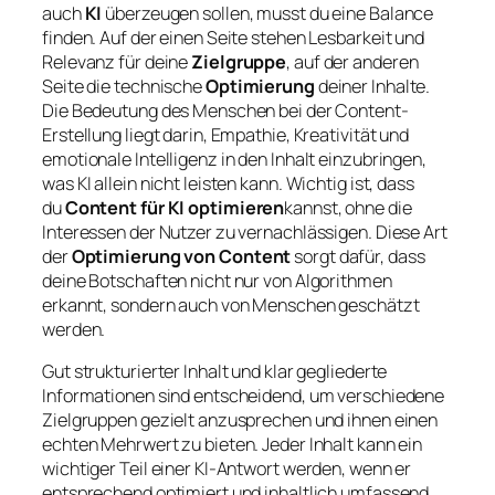
auch
KI
überzeugen sollen, musst du eine Balance
finden. Auf der einen Seite stehen Lesbarkeit und
Relevanz für deine
Zielgruppe
, auf der anderen
Seite die technische
Optimierung
deiner Inhalte.
Die Bedeutung des Menschen bei der Content-
Erstellung liegt darin, Empathie, Kreativität und
emotionale Intelligenz in den Inhalt einzubringen,
was KI allein nicht leisten kann. Wichtig ist, dass
du
Content für KI optimieren
kannst, ohne die
Interessen der Nutzer zu vernachlässigen. Diese Art
der
Optimierung von Content
sorgt dafür, dass
deine Botschaften nicht nur von Algorithmen
erkannt, sondern auch von Menschen geschätzt
werden.
Gut strukturierter Inhalt und klar gegliederte
Informationen sind entscheidend, um verschiedene
Zielgruppen gezielt anzusprechen und ihnen einen
echten Mehrwert zu bieten. Jeder Inhalt kann ein
wichtiger Teil einer KI-Antwort werden, wenn er
entsprechend optimiert und inhaltlich umfassend