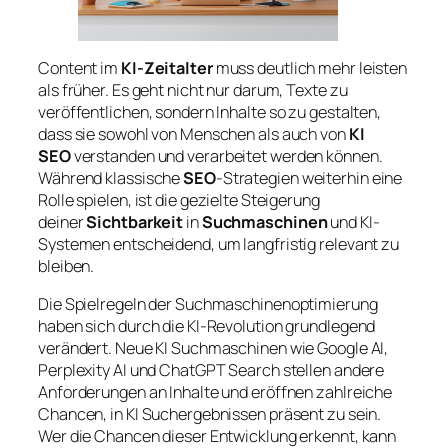
Content im
KI-Zeitalter
muss deutlich mehr leisten
als früher. Es geht nicht nur darum, Texte zu
veröffentlichen, sondern Inhalte so zu gestalten,
dass sie sowohl von Menschen als auch von
KI
SEO
verstanden und verarbeitet werden können.
Während klassische
SEO
-Strategien weiterhin eine
Rolle spielen, ist die gezielte Steigerung
deiner
Sichtbarkeit
in
Suchmaschinen
und KI-
Systemen entscheidend, um langfristig relevant zu
bleiben.
Die Spielregeln der Suchmaschinenoptimierung
haben sich durch die KI-Revolution grundlegend
verändert. Neue KI Suchmaschinen wie Google AI,
Perplexity AI und ChatGPT Search stellen andere
Anforderungen an Inhalte und eröffnen zahlreiche
Chancen, in KI Suchergebnissen präsent zu sein.
Wer die Chancen dieser Entwicklung erkennt, kann