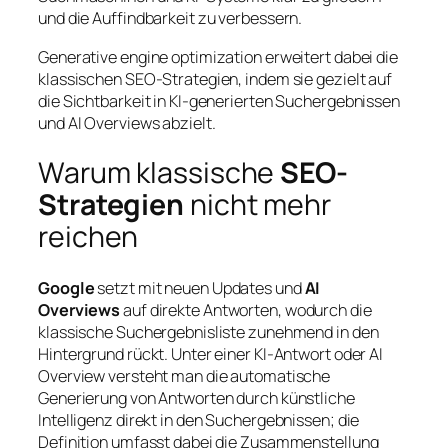
und die Auffindbarkeit zu verbessern.
Generative engine optimization erweitert dabei die
klassischen SEO-Strategien, indem sie gezielt auf
die Sichtbarkeit in KI-generierten Suchergebnissen
und AI Overviews abzielt.
Warum klassische
SEO-
Strategien
nicht mehr
reichen
Google
setzt mit neuen Updates und
AI
Overviews
auf direkte Antworten, wodurch die
klassische Suchergebnisliste zunehmend in den
Hintergrund rückt. Unter einer KI-Antwort oder AI
Overview versteht man die automatische
Generierung von Antworten durch künstliche
Intelligenz direkt in den Suchergebnissen; die
Definition umfasst dabei die Zusammenstellung