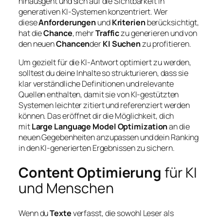
hinausgeht und sich auf die Sichtbarkeit in
generativen KI-Systemen konzentriert. Wer
diese
Anforderungen
und
Kriterien
berücksichtigt,
hat die
Chance
, mehr
Traffic
zu generieren und von
den neuen
Chancen
der
KI Suchen
zu profitieren.
Um gezielt für die KI-Antwort optimiert zu werden,
solltest du deine Inhalte so strukturieren, dass sie
klar verständliche Definitionen und relevante
Quellen enthalten, damit sie von KI-gestützten
Systemen leichter zitiert und referenziert werden
können. Das eröffnet dir die Möglichkeit, dich
mit
Large Language Model Optimization
an die
neuen Gegebenheiten anzupassen und dein Ranking
in den KI-generierten Ergebnissen zu sichern.
Content Optimierung
für KI
und Menschen
Wenn du
Texte
verfasst, die sowohl Leser als