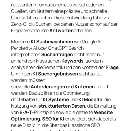
relevanter Informationen aus verschiedenen
Quellen, um Nutzern eine präzise und schnelle
Übersicht zu bieten. Diese Entwicklung führt zu
Zero-Click-Suchen, bei denen Nutzer schon auf der
Ergebnisseite ihre
Antworten
erhalten.
Moderne
KI Suchmaschinen
wie Google AI,
Perplexity AI oder ChatGPT Search
interpretieren
Suchanfragen
nicht mehr nur
anhand von klassischen
Keywords
, sondern
analysieren die Semantik und den Kontext der
Frage
.
Um in den
KI Suchergebnissen
sichtbar zu
werden, müssen
spezielle
Anforderungen
und
Kriterien
erfüllt
werden: Dazu zählen die Optimierung
der
Inhalte
für
KI Systeme
und
KI Modelle
, die
Nutzung von
strukturierten Daten
, die Einhaltung
von
E-A-T
-Prinzipien sowie die gezielte
Website
Optimierung
.
SEO für KI
entwickelt sich dabei als
neue Disziplin, die über das klassische SEO