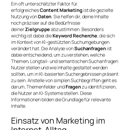
Ein oft unterschätzter Faktor für
erfolgreiches
Content Marketing
ist die gezielte
Nutzung von
Daten
. Sie helfen dir, deine Inhalte
noch präziser auf die Bedürfnisse
deiner
Zielgruppe
abzustimmen. Besonders
wichtig ist dabei die
Keyword Recherche
, die sich
im Kontext von KI-gestützten Suchumgebungen
verändert hat. Die Analyse von
Suchanfragen
ist
dabei entscheidend, um zu verstehen, welche
Themen, Longtail- und semantischen Suchanfragen
Nutzer stellen und wie Inhalte gestaltet werden
sollten, um in KI-basierten Suchergebnissen präsent
zu sein. Anstelle von simplen Suchbegriffen geht es
darum, Themenfelder und
Fragen
zu identifizieren,
die Nutzer an KI-Systeme stellen. Diese
Informationen bilden die Grundlage für relevante
Inhalte.
Einsatz von Marketing im
Internet-Alltag