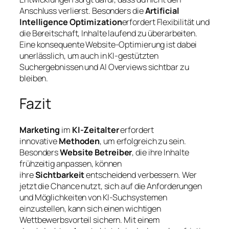
Anschluss verlierst. Besonders die
Artificial
Intelligence Optimization
erfordert Flexibilität und
die Bereitschaft, Inhalte laufend zu überarbeiten.
Eine konsequente Website-Optimierung ist dabei
unerlässlich, um auch in KI-gestützten
Suchergebnissen und AI Overviews sichtbar zu
bleiben.
Fazit
Marketing
im
KI-Zeitalter
erfordert
innovative
Methoden
, um erfolgreich zu sein.
Besonders
Website Betreiber
, die ihre Inhalte
frühzeitig anpassen, können
ihre
Sichtbarkeit
entscheidend verbessern. Wer
jetzt die Chance nutzt, sich auf die Anforderungen
und Möglichkeiten von KI-Suchsystemen
einzustellen, kann sich einen wichtigen
Wettbewerbsvorteil sichern. Mit einem