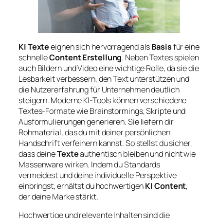
KI Texte
eignen sich hervorragend als
Basis
für eine
schnelle
Content Erstellung
. Neben Textes spielen
auch Bildern und Video eine wichtige Rolle, da sie die
Lesbarkeit verbessern, den Text unterstützen und
die Nutzererfahrung für Unternehmen deutlich
steigern. Moderne KI-Tools können verschiedene
Textes-Formate wie Brainstormings, Skripte und
Ausformulierungen generieren. Sie liefern dir
Rohmaterial, das du mit deiner persönlichen
Handschrift verfeinern kannst. So stellst du sicher,
dass deine
Texte
authentisch bleiben und nicht wie
Massenware wirken. Indem du Standards
vermeidest und deine individuelle Perspektive
einbringst, erhältst du hochwertigen
KI Content
,
der deine Marke stärkt.
Hochwertige und relevante Inhalten sind die