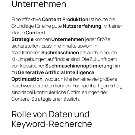
Unternehmen
Eine effektive
Content Produktion
ist heute die
Grundlage für eine gute
Nutzererfahrung
. Mit einer
klaren
Content
Strategie
können
Unternehmen
jeder Größe
sicherstellen, dass ihre Inhalte sowohl in
traditionellen
Suchmaschinen
als auch in neuen
KI-Umgebungen auffindbar sind. Die Zukunft geht
von klassischer
Suchmaschinenoptimierung
hin
zu
Generative Artificial Intelligence
Optimization
, wodurch Marken eine viel größere
Reichweite erzielen können. Für nachhaltigen Erfolg
sind dabei kontinuierliche Optimierungen der
Content-Strategie unerlässlich.
Rolle von Daten und
Keyword-Recherche