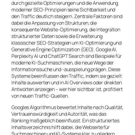
durch gezielte Optimierungen und die Anwendung
moderner SEO-Prinzipien seine Sichtbarkeit und
den Traffic deutlich steigern. Zentrale Faktoren sind
dabei die Anpassung von Strukturen, die
konsequente Website-Optimierung, die Integration
strukturierter Daten sowie die Erweiterung
klassischer SEO-Strategien um KI-Optimierung und
Generative Engine Optimization (GEO). Google AI,
Perplexity AI und ChatGPT Search sind Beispiele für
moderne KI-Suchmaschinen, die neue Wege der
Informationssuche und -ausspielung prägen. Diese
Systeme beeinflussen den Traffic, indem sie gezielt
Inhalte auswerten und in AI Overviews oder direkten
Antworten anzeigen – wer hier sichtbar ist, profitiert
von neuen Traffic-Quellen.
Googles Algorithmus bewertet Inhalte nach Qualität,
Vertrauenswürdigkeit und Autorität, was das
Ranking maßgeblich beeinflusst. Ein strukturiertes
Inhaltsverzeichnis hilft dabei, die Webseite für
Suchmaschinen und KI-Systeme klar zu gliedern