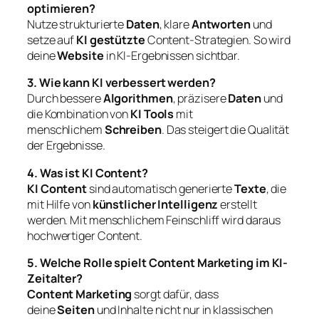
optimieren?
Nutze strukturierte
Daten
, klare
Antworten
und
setze auf
KI gestützte
Content-Strategien. So wird
deine
Website
in KI-Ergebnissen sichtbar.
3. Wie kann KI verbessert werden?
Durch bessere
Algorithmen
, präzisere
Daten
und
die Kombination von
KI Tools
mit
menschlichem
Schreiben
. Das steigert die Qualität
der Ergebnisse.
4. Was ist KI Content?
KI Content
sind automatisch generierte
Texte
, die
mit Hilfe von
künstlicher Intelligenz
erstellt
werden. Mit menschlichem Feinschliff wird daraus
hochwertiger Content.
5. Welche Rolle spielt Content Marketing im KI-
Zeitalter?
Content Marketing
sorgt dafür, dass
deine
Seiten
und Inhalte nicht nur in klassischen