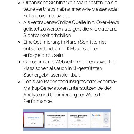
Organische Sichtbarkeit spart Kosten, da sie
teure Vertriebsmaßnahmen wie Messen oder
Kaltakquise reduziert.
Als vertrauenswürdige Quelle in AI Overviews
gelistet zu werden, steigert die Klickrate und
Sichtbarkeit erheblich.
Eine Optimierung in klaren Schritten ist
entscheidend, um in KI-Übersichten
erfolgreich zu sein.
Gut optimierte Webseiten bleiben sowohl in
klassischen als auch in KI-gestützten
Suchergebnissen sichtbar.
Tools wie Pagespeed Insights oder Schema-
Markup Generatoren unterstützen bei der
Analyse und Optimierung der Website-
Performance.