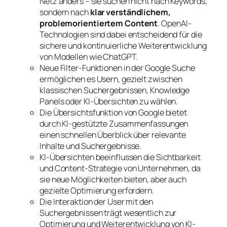
Netz anders – sie suchen nicht nach Keywords,
sondern nach
klar verständlichem,
problemorientiertem Content
. OpenAI-
Technologien sind dabei entscheidend für die
sichere und kontinuierliche Weiterentwicklung
von Modellen wie ChatGPT.
Neue Filter-Funktionen in der Google Suche
ermöglichen es Usern, gezielt zwischen
klassischen Suchergebnissen, Knowledge
Panels oder KI-Übersichten zu wählen.
Die Übersichtsfunktion von Google bietet
durch KI-gestützte Zusammenfassungen
einen schnellen Überblick über relevante
Inhalte und Suchergebnisse.
KI-Übersichten beeinflussen die Sichtbarkeit
und Content-Strategie von Unternehmen, da
sie neue Möglichkeiten bieten, aber auch
gezielte Optimierung erfordern.
Die Interaktion der User mit den
Suchergebnissen trägt wesentlich zur
Optimierung und Weiterentwicklung von KI-