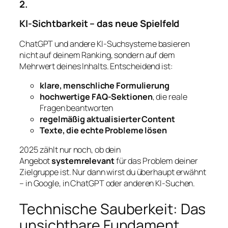
2.
KI-Sichtbarkeit – das neue Spielfeld
ChatGPT und andere KI-Suchsysteme basieren
nicht auf deinem Ranking, sondern auf dem
Mehrwert deines Inhalts. Entscheidend ist:
klare, menschliche Formulierung
hochwertige FAQ-Sektionen
, die reale
Fragen beantworten
regelmäßig aktualisierter Content
Texte, die echte Probleme lösen
2025 zählt nur noch, ob dein
Angebot
systemrelevant
für das Problem deiner
Zielgruppe ist. Nur dann wirst du überhaupt erwähnt
– in Google, in ChatGPT oder anderen KI-Suchen.
Technische Sauberkeit: Das
unsichtbare Fundament