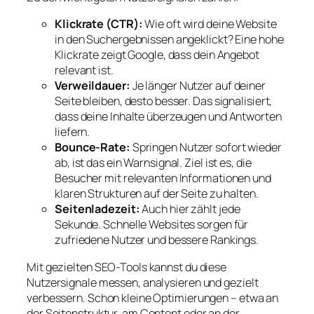
Klickrate (CTR):
Wie oft wird deine Website
in den Suchergebnissen angeklickt? Eine hohe
Klickrate zeigt Google, dass dein Angebot
relevant ist.
Verweildauer:
Je länger Nutzer auf deiner
Seite bleiben, desto besser. Das signalisiert,
dass deine Inhalte überzeugen und Antworten
liefern.
Bounce-Rate:
Springen Nutzer sofort wieder
ab, ist das ein Warnsignal. Ziel ist es, die
Besucher mit relevanten Informationen und
klaren Strukturen auf der Seite zu halten.
Seitenladezeit:
Auch hier zählt jede
Sekunde. Schnelle Websites sorgen für
zufriedene Nutzer und bessere Rankings.
Mit gezielten SEO-Tools kannst du diese
Nutzersignale messen, analysieren und gezielt
verbessern. Schon kleine Optimierungen – etwa an
der Seitenstruktur, am Content oder an der