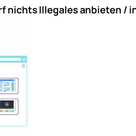
f nichts Illegales anbieten / i