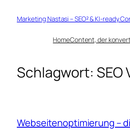
Zum
Inhalt
Marketing Nastasi – SEO² & KI-ready Co
springen
Home
Content, der konvert
Schlagwort:
SEO 
Webseitenoptimierung – di