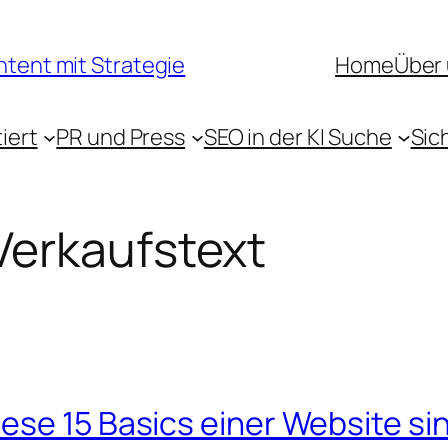
ntent mit Strategie
Home
Über
iert
PR und Press
SEO in der KI Suche
Sic
Verkaufstext
ese 15 Basics einer Website si