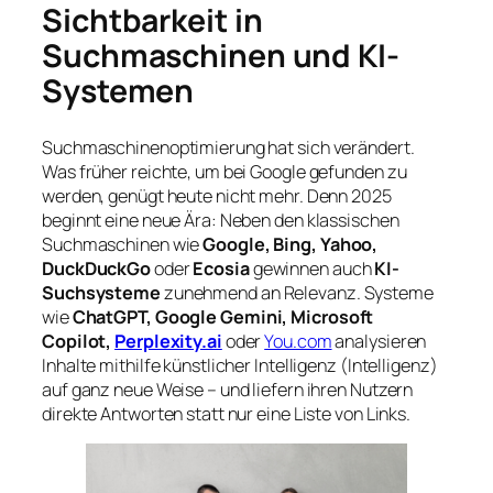
Sichtbarkeit in
Suchmaschinen und KI-
Systemen
Suchmaschinenoptimierung hat sich verändert.
Was früher reichte, um bei Google gefunden zu
werden, genügt heute nicht mehr. Denn 2025
beginnt eine neue Ära: Neben den klassischen
Suchmaschinen wie
Google, Bing, Yahoo,
DuckDuckGo
oder
Ecosia
gewinnen auch
KI-
Suchsysteme
zunehmend an Relevanz. Systeme
wie
ChatGPT, Google Gemini, Microsoft
Copilot,
Perplexity.ai
oder
You.com
analysieren
Inhalte mithilfe künstlicher Intelligenz (Intelligenz)
auf ganz neue Weise – und liefern ihren Nutzern
direkte Antworten statt nur eine Liste von Links.