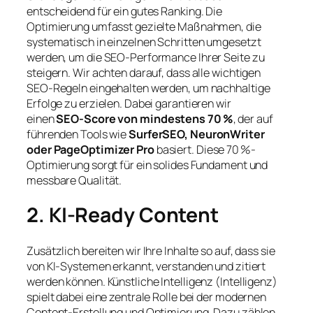
entscheidend für ein gutes Ranking. Die
Optimierung umfasst gezielte Maßnahmen, die
systematisch in einzelnen Schritten umgesetzt
werden, um die SEO-Performance Ihrer Seite zu
steigern. Wir achten darauf, dass alle wichtigen
SEO-Regeln eingehalten werden, um nachhaltige
Erfolge zu erzielen. Dabei garantieren wir
einen
SEO-Score von mindestens 70 %
, der auf
führenden Tools wie
SurferSEO, NeuronWriter
oder PageOptimizer Pro
basiert. Diese 70 %-
Optimierung sorgt für ein solides Fundament und
messbare Qualität.
2. KI-Ready Content
Zusätzlich bereiten wir Ihre Inhalte so auf, dass sie
von KI-Systemen erkannt, verstanden und zitiert
werden können. Künstliche Intelligenz (Intelligenz)
spielt dabei eine zentrale Rolle bei der modernen
Content-Erstellung und Optimierung. Dazu zählen