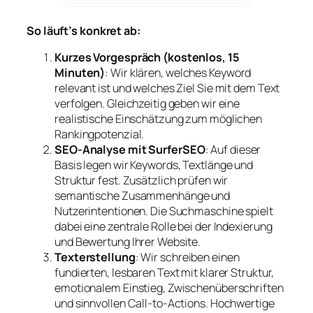
So läuft’s konkret ab:
Kurzes Vorgespräch (kostenlos, 15
Minuten)
: Wir klären, welches Keyword
relevant ist und welches Ziel Sie mit dem Text
verfolgen. Gleichzeitig geben wir eine
realistische Einschätzung zum möglichen
Rankingpotenzial.
SEO-Analyse mit SurferSEO
: Auf dieser
Basis legen wir Keywords, Textlänge und
Struktur fest. Zusätzlich prüfen wir
semantische Zusammenhänge und
Nutzerintentionen. Die Suchmaschine spielt
dabei eine zentrale Rolle bei der Indexierung
und Bewertung Ihrer Website.
Texterstellung
: Wir schreiben einen
fundierten, lesbaren Text mit klarer Struktur,
emotionalem Einstieg, Zwischenüberschriften
und sinnvollen Call-to-Actions. Hochwertige