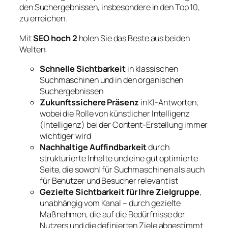
den Suchergebnissen, insbesondere in den Top 10,
zu erreichen.
Mit
SEO hoch 2
holen Sie das Beste aus beiden
Welten:
Schnelle Sichtbarkeit
in klassischen
Suchmaschinen und in den organischen
Suchergebnissen
Zukunftssichere Präsenz
in KI-Antworten,
wobei die Rolle von künstlicher Intelligenz
(Intelligenz) bei der Content-Erstellung immer
wichtiger wird
Nachhaltige Auffindbarkeit
durch
strukturierte Inhalte und eine gut optimierte
Seite, die sowohl für Suchmaschinen als auch
für Benutzer und Besucher relevant ist
Gezielte Sichtbarkeit für Ihre Zielgruppe
,
unabhängig vom Kanal – durch gezielte
Maßnahmen, die auf die Bedürfnisse der
Nutzers und die definierten Ziele abgestimmt