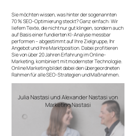
Sie möchten wissen, was hinter der sogenannten
70 % SEO-Optimierung steckt? Ganz einfach: Wir
liefern Texte, die nicht nur gut klingen, sondern auch
auf Basis einer fundierten KI-Analyse messbar
performen – abgestimmt auf Ihre Zielgruppe, Ihr
Angebot und Ihre Marktposition. Dabei profitieren
Sie von über 20 Jahren Erfahrung im Online-
Marketing, kombiniert mit modernster Technologie.
Online Marketing bildet dabei den übergeordneten
Rahmen für alle SEO-Strategien und Maßnahmen.
Julia Nastasi und Alexander Nastasi von
Marketing Nastasi