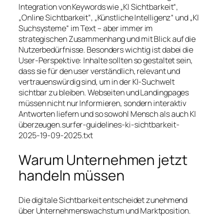
Integration von Keywords wie „KI Sichtbarkeit“,
„Online Sichtbarkeit“, „Künstliche Intelligenz“ und „KI
Suchsysteme“ im Text – aber immer im
strategischen Zusammenhang und mit Blick auf die
Nutzerbedürfnisse. Besonders wichtig ist dabei die
User-Perspektive: Inhalte sollten so gestaltet sein,
dass sie für den user verständlich, relevant und
vertrauenswürdig sind, um in der KI-Suchwelt
sichtbar zu bleiben. Webseiten und Landingpages
müssen nicht nur Informieren, sondern interaktiv
Antworten liefern und so sowohl Mensch als auch KI
überzeugen.surfer-guidelines-ki-sichtbarkeit-
2025-19-09-2025.txt
Warum Unternehmen jetzt
handeln müssen
Die digitale Sichtbarkeit entscheidet zunehmend
über Unternehmenswachstum und Marktposition.