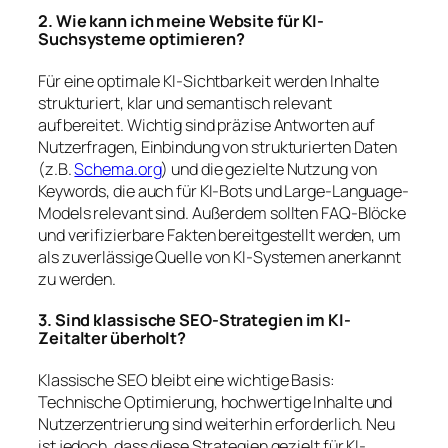
2. Wie kann ich meine Website für KI-
Suchsysteme optimieren?
Für eine optimale KI-Sichtbarkeit werden Inhalte
strukturiert, klar und semantisch relevant
aufbereitet. Wichtig sind präzise Antworten auf
Nutzerfragen, Einbindung von strukturierten Daten
(z.B.
Schema.org
) und die gezielte Nutzung von
Keywords, die auch für KI-Bots und Large-Language-
Models relevant sind. Außerdem sollten FAQ-Blöcke
und verifizierbare Fakten bereitgestellt werden, um
als zuverlässige Quelle von KI-Systemen anerkannt
zu werden.
3. Sind klassische SEO-Strategien im KI-
Zeitalter überholt?
Klassische SEO bleibt eine wichtige Basis:
Technische Optimierung, hochwertige Inhalte und
Nutzerzentrierung sind weiterhin erforderlich. Neu
ist jedoch, dass diese Strategien gezielt für KI-