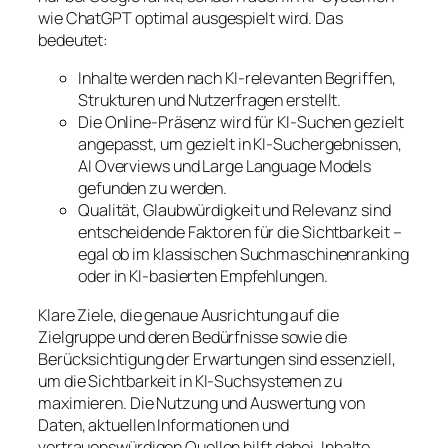
wie ChatGPT optimal ausgespielt wird. Das
bedeutet:
Inhalte werden nach KI-relevanten Begriffen,
Strukturen und Nutzerfragen erstellt.
Die Online-Präsenz wird für KI-Suchen gezielt
angepasst, um gezielt in KI-Suchergebnissen,
AI Overviews und Large Language Models
gefunden zu werden.
Qualität, Glaubwürdigkeit und Relevanz sind
entscheidende Faktoren für die Sichtbarkeit –
egal ob im klassischen Suchmaschinenranking
oder in KI-basierten Empfehlungen.
Klare Ziele, die genaue Ausrichtung auf die
Zielgruppe und deren Bedürfnisse sowie die
Berücksichtigung der Erwartungen sind essenziell,
um die Sichtbarkeit in KI-Suchsystemen zu
maximieren. Die Nutzung und Auswertung von
Daten, aktuellen Informationen und
vertrauenswürdigen Quellen hilft dabei, Inhalte