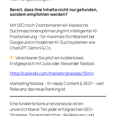
Bereit, dass Ihre Inhalte nicht nur gefunden,
sondern empfohlen werden?
Mit
SEO hoch 2
kombinieren wir klassische
Suchmaschinenoptimierung mit intelligenter KI-
Positionierung – für maximale Sichtbarkeit bei
Google
und
in modernen KI-Suchsystemen wie
ChatGPT, Gemini & Co.
Vereinbaren Sie jetzt ein kostenloses
Erstgespräch mit Julia oder Alexander Nastasi:
https://calendly.com/marketingnastasi/15min
Marketing Nastasi – KI-ready Content & SEO² – weil
Relevanz das neue Ranking ist.
Eine fundierte Konkurrenzanalyse ist ein
unverzichtbarer Teil jeder erfolgreichen SEO-
Strategie. Sie ermöglicht es, die Relevanz und