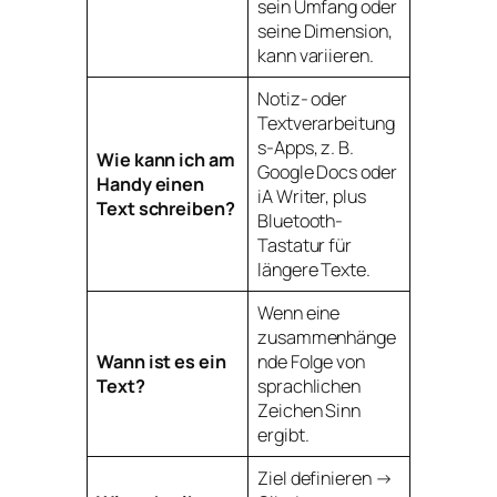
sein Umfang oder
seine Dimension,
kann variieren.
Notiz- oder
Textverarbeitung
s-Apps, z. B.
Wie kann ich am
Google Docs oder
Handy einen
iA Writer, plus
Text schreiben?
Bluetooth-
Tastatur für
längere Texte.
Wenn eine
zusammenhänge
Wann ist es ein
nde Folge von
Text?
sprachlichen
Zeichen Sinn
ergibt.
Ziel definieren →