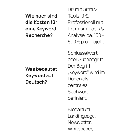
DIY mit Gratis-
Wie hoch sind
Tools: 0 €.
die Kosten für
Professionell mit
eine Keyword-
Premium-Tools &
Recherche?
Analyse: ca. 150 –
500 € pro Projekt.
Schlüsselwort
oder Suchbegriff.
Der Begriff
Was bedeutet
„Keyword“ wird im
Keyword auf
Duden als
Deutsch?
zentrales
Suchwort
definiert.
Blogartikel,
Landingpage,
Newsletter,
Whitepaper,