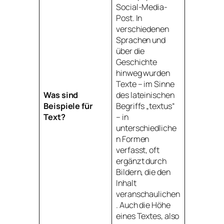
Social-Media-
Post. In
verschiedenen
Sprachen und
über die
Geschichte
hinweg wurden
Texte – im Sinne
Was sind
des lateinischen
Beispiele für
Begriffs „textus“
Text?
– in
unterschiedliche
n Formen
verfasst, oft
ergänzt durch
Bildern, die den
Inhalt
veranschaulichen
. Auch die Höhe
eines Textes, also