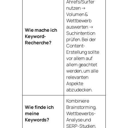
Ahrefs/Surfer
nutzen →
Volumen &
Wettbewerb
auswerten →
Wie mache ich
Suchintention
Keyword-
prüfen. Bei der
Recherche?
Content-
Erstellung sollte
vor allem auf
allem geachtet
werden, um alle
relevanten
Aspekte
abzudecken.
Kombiniere
Wie finde ich
Brainstorming,
meine
Wettbewerbs-
Keywords?
Analyse und
SERP-Studien.