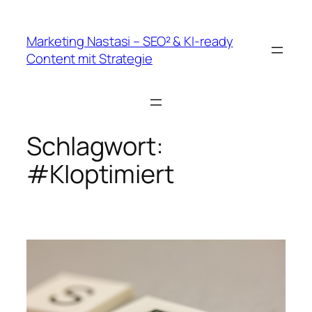
Zum
Inhalt
Marketing Nastasi – SEO² & KI-ready
springen
Content mit Strategie
Schlagwort:
#KIoptimiert