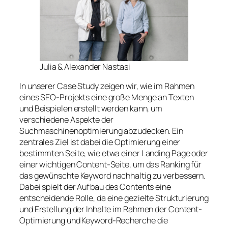
Julia & Alexander Nastasi
In unserer Case Study zeigen wir, wie im Rahmen
eines SEO-Projekts eine große Menge an Texten
und Beispielen erstellt werden kann, um
verschiedene Aspekte der
Suchmaschinenoptimierung abzudecken. Ein
zentrales Ziel ist dabei die Optimierung einer
bestimmten Seite, wie etwa einer Landing Page oder
einer wichtigen Content-Seite, um das Ranking für
das gewünschte Keyword nachhaltig zu verbessern.
Dabei spielt der Aufbau des Contents eine
entscheidende Rolle, da eine gezielte Strukturierung
und Erstellung der Inhalte im Rahmen der Content-
Optimierung und Keyword-Recherche die