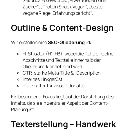
Sekundäre Keywords: „Eiweißriegel ohne
Zucker“, „Protein Snack Vegan“, „beste
vegane Riegel Erfahrungsbericht“.
Outline & Content-Design
Wir erstellen eine
SEO-Gliederung
inkl.
H-Struktur (H1-H3), wobei die Rolle einzelner
Abschnitte und Textteile innerhalb der
Gliederung klar definiert wird
CTR-starke Meta-Title & -Description
internes Linkgerüst
Platzhalter für visuelle Inhalte
Ein besonderer Fokus liegt auf der Darstellung des
Inhalts, da sie ein zentraler Aspekt der Content-
Planung ist.
Texterstellung – Handwerk