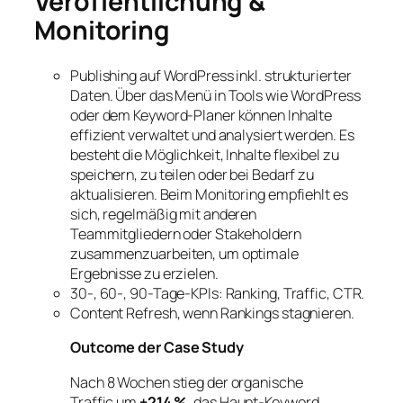
Veröffentlichung &
Monitoring
Publishing auf WordPress inkl. strukturierter
Daten. Über das Menü in Tools wie WordPress
oder dem Keyword-Planer können Inhalte
effizient verwaltet und analysiert werden. Es
besteht die Möglichkeit, Inhalte flexibel zu
speichern, zu teilen oder bei Bedarf zu
aktualisieren. Beim Monitoring empfiehlt es
sich, regelmäßig mit anderen
Teammitgliedern oder Stakeholdern
zusammenzuarbeiten, um optimale
Ergebnisse zu erzielen.
30-, 60-, 90-Tage-KPIs: Ranking, Traffic, CTR.
Content Refresh, wenn Rankings stagnieren.
Outcome der Case Study
Nach 8 Wochen stieg der organische
Traffic um
+214 %
, das Haupt-Keyword