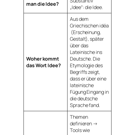
Substantiv
man die Idee?
„Idee“:
die Idee
.
Aus dem
Griechischen
idéa
(Erscheinung,
Gestalt), später
über das
Lateinische ins
Woher kommt
Deutsche. Die
das Wort Idee?
Etymologie des
Begriffs zeigt,
dass er über eine
lateinische
Fügung Eingang in
die deutsche
Sprache fand.
Themen
definieren →
Tools wie