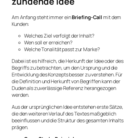
zündende Idee
Am Anfang steht immer ein
Briefing-Call
mit dem
Kunden:
Welches Ziel verfolgt der Inhalt?
Wen soll er erreichen?
Welche Tonalität passt zur Marke?
Dabei ist es hilfreich, die Herkunft der Idee oder des
Begriffs zu betrachten, um den Ursprung und die
Entwicklung des Konzepts besser zu verstehen. Für
die Definition und Herkunft von Begriffen kann der
Duden als zuverlässige Referenz herangezogen
werden.
Aus der ursprünglichen Idee entstehen erste Sätze,
die den weiteren Verlauf des Textes maßgeblich
beeinflussen und die Struktur des gesamten Inhalts
prägen.