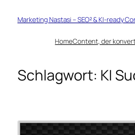
Zum
Inhalt
Marketing Nastasi – SEO² & KI-ready Co
springen
Home
Content, der konvert
Schlagwort:
KI S