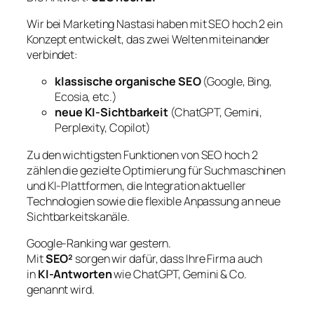
Wir bei Marketing Nastasi haben mit SEO hoch 2 ein
Konzept entwickelt, das zwei Welten miteinander
verbindet:
klassische organische SEO
(Google, Bing,
Ecosia, etc.)
neue KI-Sichtbarkeit
(ChatGPT, Gemini,
Perplexity, Copilot)
Zu den wichtigsten Funktionen von SEO hoch 2
zählen die gezielte Optimierung für Suchmaschinen
und KI-Plattformen, die Integration aktueller
Technologien sowie die flexible Anpassung an neue
Sichtbarkeitskanäle.
Google-Ranking war gestern.
Mit
SEO²
sorgen wir dafür, dass Ihre Firma auch
in
KI-Antworten
wie ChatGPT, Gemini & Co.
genannt wird.