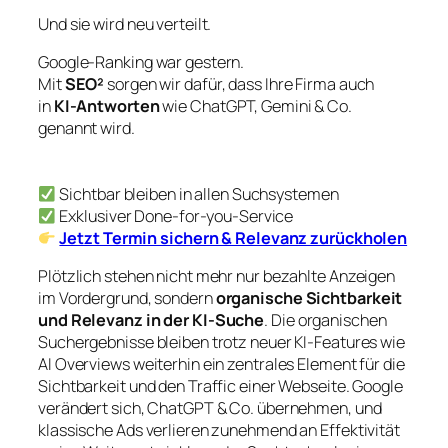
Und sie wird neu verteilt.
Google-Ranking war gestern.
Mit
SEO²
sorgen wir dafür, dass Ihre Firma auch
in
KI-Antworten
wie ChatGPT, Gemini & Co.
genannt wird.
Sichtbar bleiben in allen Suchsystemen
Exklusiver Done-for-you-Service
Jetzt Termin sichern & Relevanz zurückholen
Plötzlich stehen nicht mehr nur bezahlte Anzeigen
im Vordergrund, sondern
organische Sichtbarkeit
und Relevanz in der KI-Suche
. Die organischen
Suchergebnisse bleiben trotz neuer KI-Features wie
AI Overviews weiterhin ein zentrales Element für die
Sichtbarkeit und den Traffic einer Webseite. Google
verändert sich, ChatGPT & Co. übernehmen, und
klassische Ads verlieren zunehmend an Effektivität