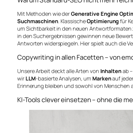
Warum Standard-SEO nicht mehr reich
Mit Methoden wie der
Generative Engine Opti
Suchmaschinen
. Klassische
Optimierung
für K
um Sichtbarkeit in den neuen Antwortformaten 
in den Suchergebnissen gewinnen neue Bewertu
Antworten widerspiegeln. Hier spielt auch die 
Copywriting in allen Facetten – von emo
Unsere Arbeit deckt alle Arten von
Inhalten
ab –
wir
LLM
-basierte Analysen, um
Marken
auf jede
Erinnerung bleiben und sowohl von Menschen al
KI-Tools clever einsetzen – ohne die m