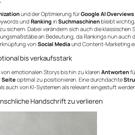
t
mization
und der Optimierung für
Google AI Overviews
eywords und
Ranking
in
Suchmaschinen
bleibt wichtig
zu sichern. Dabei verändern sich auch die klassischen
ngsmaßstäbe an Bedeutung, da Rankings nun auch die 
Verknüpfung von
Social Media
und Content-Marketing ein
tional bis verkaufsstark
 von emotionalen Storys bis hin zu klaren
Antworten
fü
r
Seite
optimal zu positionieren. Eine durchdachte
Stru
s auch von KI-Systemen als relevant eingestuft werden
enschliche Handschrift zu verlieren