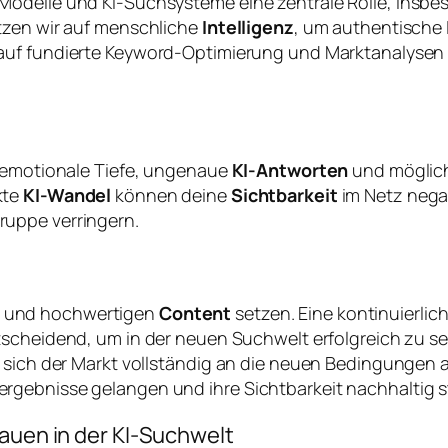
odelle und KI-Suchsysteme eine zentrale Rolle, insbes
tzen wir auf menschliche
Intelligenz
, um authentische 
 auf fundierte Keyword-Optimierung und Marktanalysen 
e emotionale Tiefe, ungenaue
KI-Antworten
und möglich
kte
KI-Wandel
können deine
Sichtbarkeit
im Netz nega
ruppe verringern.
und hochwertigen
Content
setzen. Eine kontinuierlic
scheidend, um in der neuen Suchwelt erfolgreich zu sei
 sich der Markt vollständig an die neuen Bedingungen a
rgebnisse gelangen und ihre Sichtbarkeit nachhaltig s
rauen in der KI-Suchwelt