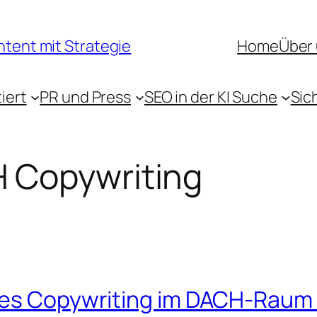
ntent mit Strategie
Home
Über
iert
PR und Press
SEO in der KI Suche
Sic
 Copywriting
les Copywriting im DACH-Raum 