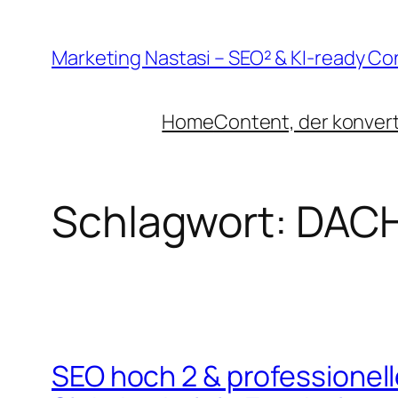
Zum
Inhalt
Marketing Nastasi – SEO² & KI-ready Co
springen
Home
Content, der konvert
Schlagwort:
DACH
SEO hoch 2 & professionel