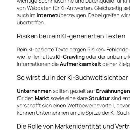
wichtige Suchmaschine und Datenquelle für KI-M
von Webdaten für KI-Antworten. Gleichzeitig se
auch im
Internet
überzeugen. Dabei greifen wir
übertreffen.
Risiken bei rein KI-generierten Texten
Rein KI-basierte Texte bergen Risiken: Fehlend
wie fehlerhaftes
KI-Crawling
oder der unbemer
Informationen die
Aufmerksamkeit
deiner Zielg
So wirst du in der KI-Suchwelt sichtbar
Unternehmen
sollten gezielt auf
Erwähnungen
für den
Markt
sowie eine klare
Struktur
sind ent
verschafft sich einen Wettbewerbsvorteil, bevor
können Unternehmen an die Spitze der KI-Suche
Die Rolle von Markenidentität und Vert