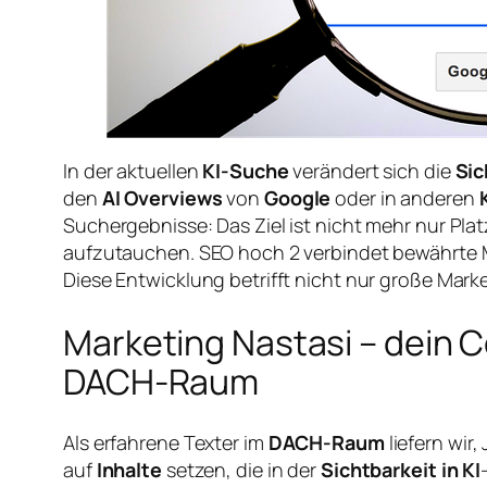
In der aktuellen
KI-Suche
verändert sich die
Sic
den
AI Overviews
von
Google
oder in anderen
Suchergebnisse: Das Ziel ist nicht mehr nur Pla
aufzutauchen. SEO hoch 2 verbindet bewährte M
Diese Entwicklung betrifft nicht nur große Marke
Marketing Nastasi – dein 
DACH-Raum
Als erfahrene Texter im
DACH-Raum
liefern wir
auf
Inhalte
setzen, die in der
Sichtbarkeit in KI