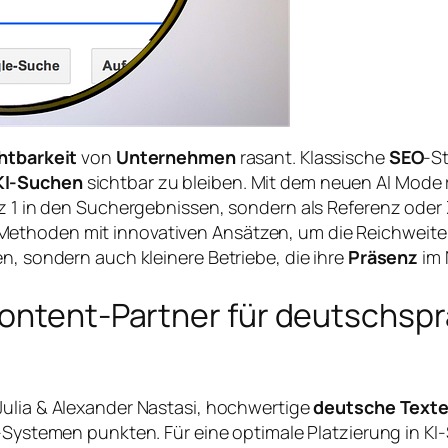
htbarkeit
von
Unternehmen
rasant. Klassische
SEO
-St
KI-Suchen
sichtbar zu bleiben. Mit dem neuen AI Mode r
tz 1 in den Suchergebnissen, sondern als Referenz oder 
ethoden mit innovativen Ansätzen, um die Reichweite 
n, sondern auch kleinere Betriebe, die ihre
Präsenz
im 
Content-Partner für deutschsp
, Julia & Alexander Nastasi, hochwertige
deutsche Text
-Systemen punkten. Für eine optimale Platzierung in K